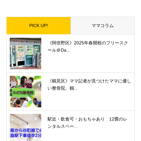
PICK UP!
ママコラム
《阿倍野区》2025年春開校のフリースク
ール＠Da...
《鶴見区》ママ記者が見つけたママに優し
い整骨院。鶴...
駅近・飲食可・おもちゃあり 12畳のレ
ンタルスペー...