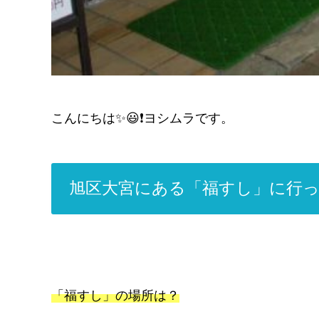
こんにちは✨😃❗ヨシムラです。
旭区大宮にある「福すし」に行
「福すし」の場所は？