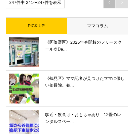
247件中 241〜247件を表示


PICK UP!
ママコラム
《阿倍野区》2025年春開校のフリースク
ール＠Da...
《鶴見区》ママ記者が見つけたママに優し
い整骨院。鶴...
駅近・飲食可・おもちゃあり 12畳のレ
ンタルスペー...