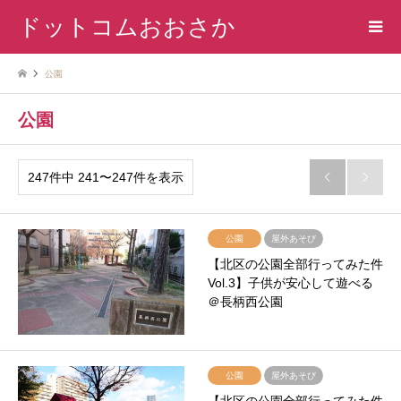
ドットコムおおさか
公園
公園
247件中 241〜247件を表示


公園
屋外あそび
【北区の公園全部行ってみた件
Vol.3】子供が安心して遊べる
＠長柄西公園
公園
屋外あそび