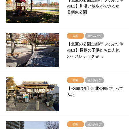
【北区の公園全部行ってみた件
vol.2】川沿い散歩ができる＠
長柄東公園
公園
屋外あそび
【北区の公園全部行ってみた件
vol.1】長柄の子供たちに人気
のアスレチック＠…
公園
屋外あそび
【公園紹介】浜北公園に行って
みた
公園
屋外あそび