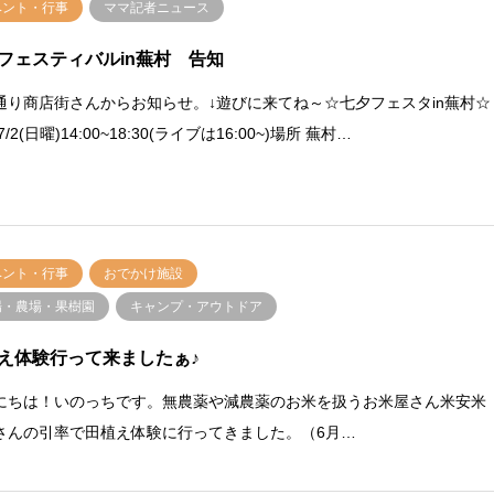
ベント・行事
ママ記者ニュース
フェスティバルin蕪村 告知
通り商店街さんからお知らせ。↓遊びに来てね～☆七夕フェスタin蕪村☆
7/2(日曜)14:00~18:30(ライブは16:00~)場所 蕪村…
ベント・行事
おでかけ施設
場・農場・果樹園
キャンプ・アウトドア
え体験行って来ましたぁ♪
にちは！いのっちです。無農薬や減農薬のお米を扱うお米屋さん米安米
さんの引率で田植え体験に行ってきました。（6月…