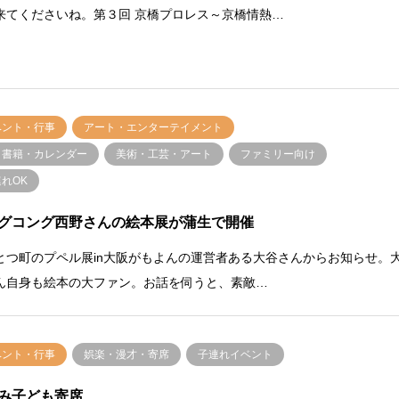
来てくださいね。第３回 京橋プロレス～京橋情熱…
ベント・行事
アート・エンターテイメント
・書籍・カレンダー
美術・工芸・アート
ファミリー向け
れOK
グコング西野さんの絵本展が蒲生で開催
とつ町のプペル展in大阪がもよんの運営者ある大谷さんからお知らせ。
ん自身も絵本の大ファン。お話を伺うと、素敵…
ベント・行事
娯楽・漫才・寄席
子連れイベント
み子ども寄席