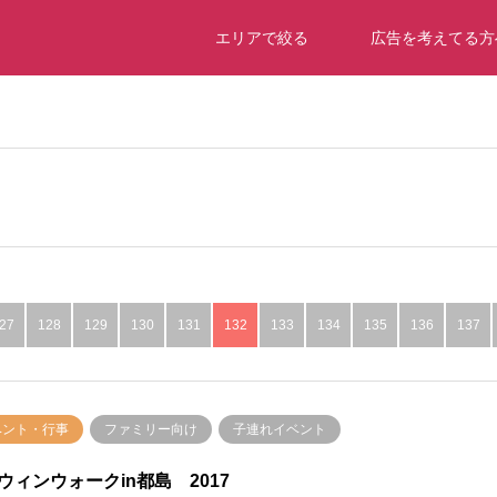
エリアで絞る
広告を考えてる方
27
128
129
130
131
132
133
134
135
136
137
ベント・行事
ファミリー向け
子連れイベント
ウィンウォークin都島 2017