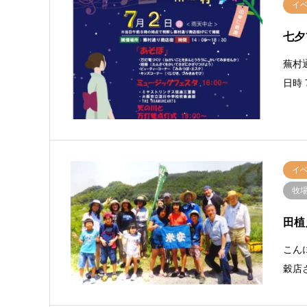
イ
七夕
蕪村
日時 
イ
牧
田植
こん
穀店