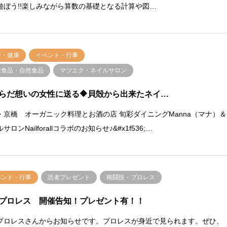
遊ぼう!!楽しみながら算数の基礎となる計算や図…
容・健康
イベント・行事
康食品・自然食品
マツエク・ネイルサロン
からだ想いの女性に送る🔶貝殻から出来たネイ…
・京橋 オーガニック料理とお酒の店 旬彩ダイニングManna（マナ）＆
サロンNailforallコラボのお知らせ♪&#x1f536;…
ベント・行事
読者プレゼント
格闘技・プロレス
プロレス 開催告知！プレゼント有！！
プロレスさんからお知らせです。プロレスが身近で見られます。ぜひ、