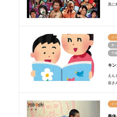
見に
イ
本
子連
キン
えん
谷さ
イ
春休