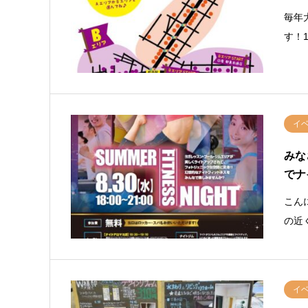
毎年
す！1
イ
みな
でナ
こん
の近
イ