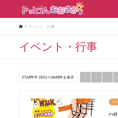
イベント・行事
イベント・行事
2724件中 2621〜2640件を表示
1
…
1

イ
ハロ