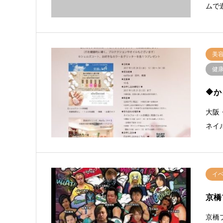
ムで
美
健
🔶
大阪
ネイル
イ
京橋
京橋