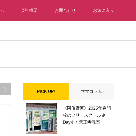
へ
会社概要
お問合わせ
お気に入り

PICK UP!
ママコラム
《阿倍野区》2025年春開
校のフリースクール＠
Dayすく天王寺教室