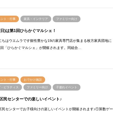
ベント・行事
家具・インテリア
ファミリー向け
21(日)は第1回ひらかぐマルシェ！
にちはウエムラです個性豊かな19の家具専門店が集まる枚方家具団地に
1回「ひらかぐマルシェ」が開催されます。同組合…
ベント・行事
おでかけ施設
ガ・ピラティス
ファミリー向け
子連れイベント
区民センターでの楽しいイベント♪
区民センターでお子様向けの楽しいイベントが開催されます♪①算数ゲ