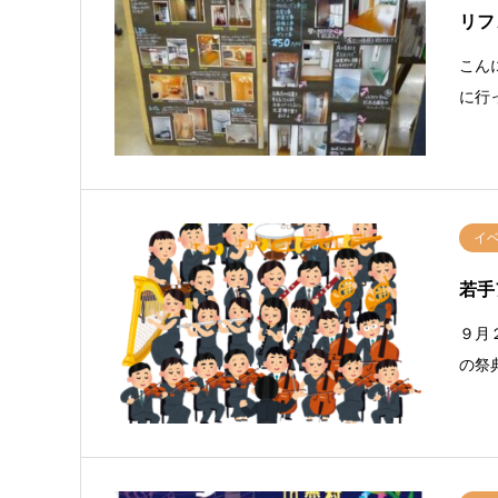
リフ
こん
に行
イ
若手
９月
の祭