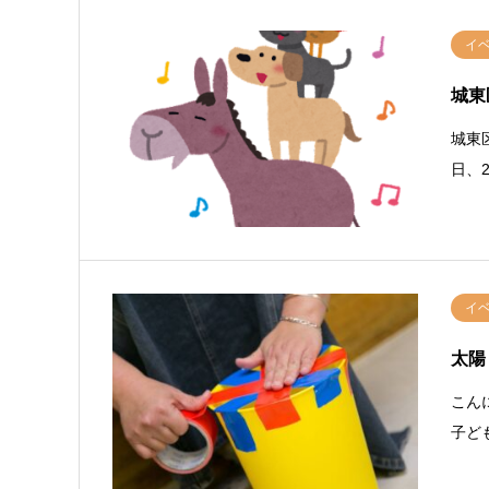
イ
城東
城東
日、
イ
太陽
こん
子ど