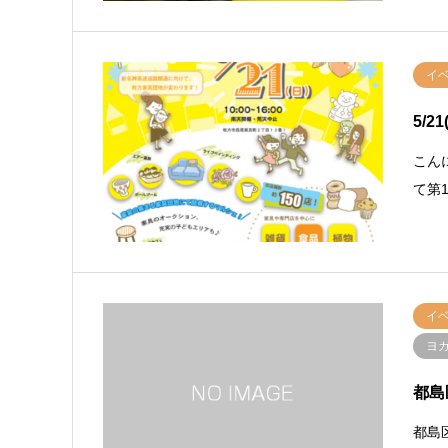
イ
5/
こん
て第
イ
ヨ
都島
都島