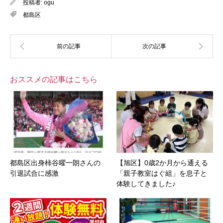
投稿者:
ogu
都島区
おススメの記事はこちら
都島区出身柿谷曜一朗さんの
【旭区】0歳2か月から通える
引退試合に感激
「親子教室はぐ組」を息子と
体験してきました♪