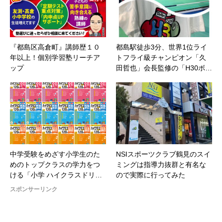
『都島区高倉町』講師歴１０
都島駅徒歩3分、世界1位ライ
年以上！個別学習塾リーチア
トフライ級チャンピオン「久
ップ
田哲也」会長監修の「H30ボ…
中学受験をめざす小学生のた
NSIスポーツクラブ鶴見のスイ
めのトップクラスの学力をつ
ミングは指導力抜群と有名な
ける「小学 ハイクラスドリ…
ので実際に行ってみた
スポンサーリンク