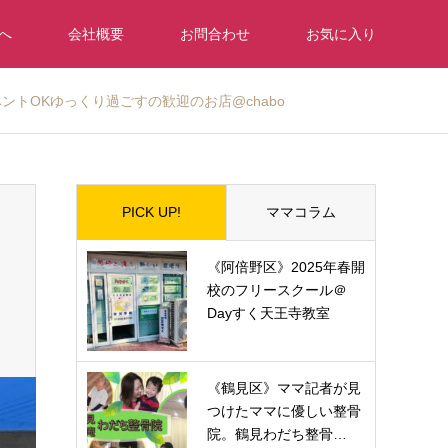
へ
会社概要
お問合わせ
お気に入り
トOKゆっくり過ごすの歓迎のお店@chabo
PICK UP!
ママコラム
《阿倍野区》2025年春開
校のフリースクール＠
Dayすく天王寺教室
《鶴見区》ママ記者が見
つけたママに優しい整骨
院。鶴見わだち整骨…