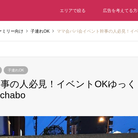
エリアで絞る
広告を考えてる方
ァミリー向け
子連れOK
ママ会パパ会イベント幹事の人必見！イベン
子連れOK
事の人必見！イベントOKゆっく
habo