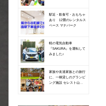
駅近・飲食可・おもちゃ
あり 12畳のレンタルス
ペース マナパーク
軽の電気自動車
『SAKURA』を運転して
みました♪
家族や友達家族との旅行
に、一棟貸しのグランピ
ング施設 セレスト山…