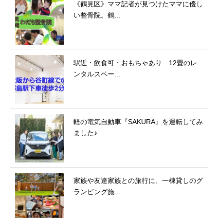
《鶴見区》ママ記者が見つけたママに優し
い整骨院。鶴...
駅近・飲食可・おもちゃあり 12畳のレ
ンタルスペー...
軽の電気自動車『SAKURA』を運転してみ
ました♪
家族や友達家族との旅行に、一棟貸しのグ
ランピング施...