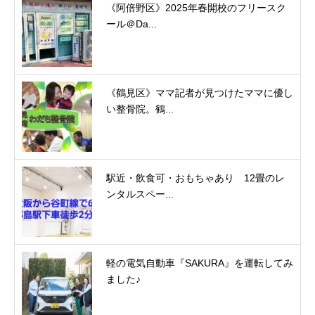
《阿倍野区》2025年春開校のフリースク
ール＠Da...
《鶴見区》ママ記者が見つけたママに優し
い整骨院。鶴...
駅近・飲食可・おもちゃあり 12畳のレ
ンタルスペー...
軽の電気自動車『SAKURA』を運転してみ
ました♪