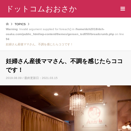
ドットコムおおさか
TOPICS
Warning
: Invalid argument supplied for foreach() in
/home/dch2018/dch-
osaka.com/public_html/wp-content/themes/gensen_tcd050/breadcrumb.php
on line
94
妊婦さん産後ママさん、不調を感じたらココです！
妊婦さん産後ママさん、不調を感じたらココ
です！
2019.08.09 / 最終更新日：2021.03.15