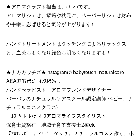
🍀アロマクラフト担当は、chizuです。
アロマサシェは、箪笥や枕元に。ペーパーサシェは財布
や手帳に忍ばせると気分が上がります♪
ハンドトリートメントはタッチングによるリラックス
と、血流もよくなり顔色も明るくなりますよ！
★ナカガワチズ★Instagram＠babytouch_naturalcare
AEAJｱﾛﾏﾃﾗﾋﾟｰｲﾝｽﾄﾗｸﾀｰ、
ハンドセラピスト、アロマブレンドデザイナー、
バーバラのナチュラルケアスクール認定講師(ベビー、ナ
チュラルコスメクラス)
ﾆｰﾙｽﾞﾔｰﾄﾞﾚﾒﾃﾞｨｰｽアロマライフスタイリスト、
保育士資格有、地域子育て支援士2種etc
『ｱﾛﾏﾃﾗﾋﾟー、ベビータッチ、ナチュラルコスメ作り、小