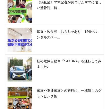
《鶴見区》ママ記者が見つけたママに優し
い整骨院。鶴...
駅近・飲食可・おもちゃあり 12畳のレ
ンタルスペー...
軽の電気自動車『SAKURA』を運転してみ
ました♪
家族や友達家族との旅行に、一棟貸しのグ
ランピング施...