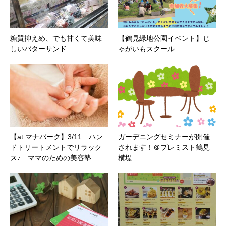
糖質抑えめ、でも甘くて美味
【鶴見緑地公園イベント】じ
しいバターサンド
ゃがいもスクール
【at マナパーク】3/11 ハン
ガーデニングセミナーが開催
ドトリートメントでリラック
されます！＠プレミスト鶴見
ス♪ ママのための美容塾
横堤