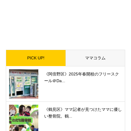
PICK UP!
ママコラム
《阿倍野区》2025年春開校のフリースク
ール＠Da...
《鶴見区》ママ記者が見つけたママに優し
い整骨院。鶴...