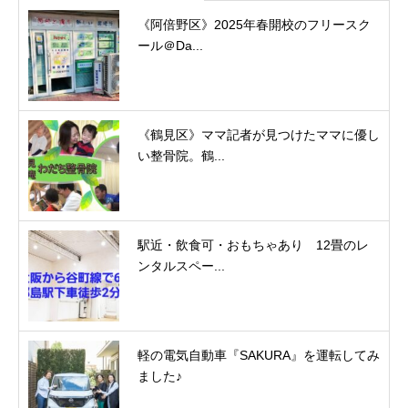
《阿倍野区》2025年春開校のフリースク
ール＠Da...
《鶴見区》ママ記者が見つけたママに優し
い整骨院。鶴...
駅近・飲食可・おもちゃあり 12畳のレ
ンタルスペー...
軽の電気自動車『SAKURA』を運転してみ
ました♪