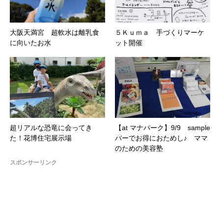
大阪天満宮 超軟水は離乳食
５Ｋｕｍａ 手づくりマーケ
に向いたお水
ット開催
超リアルな恐竜に会ってき
【at マナパーク】9/9 sample
た！花博住宅展示場
バーでお得におためし♪ ママ
のための美容塾
スポンサーリンク