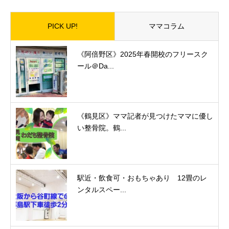
PICK UP!
ママコラム
《阿倍野区》2025年春開校のフリースク
ール＠Da...
《鶴見区》ママ記者が見つけたママに優し
い整骨院。鶴...
駅近・飲食可・おもちゃあり 12畳のレ
ンタルスペー...