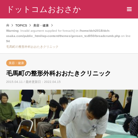
ドットコムおおさか
TOPICS
美容・健康
Warning
: Invalid argument supplied for foreach() in
/home/dch2018/dch-
osaka.com/public_html/wp-content/themes/gensen_tcd050/breadcrumb.php
on line
94
毛馬町の整形外科おおたきクリニック
美容・健康
毛馬町の整形外科おおたきクリニック
2015.04.11 / 最終更新日：2022.04.15