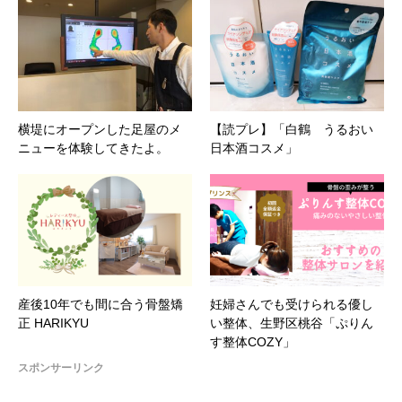
横堤にオープンした足屋のメ
【読プレ】「白鶴 うるおい
ニューを体験してきたよ。
日本酒コスメ」
産後10年でも間に合う骨盤矯
妊婦さんでも受けられる優し
正 HARIKYU
い整体、生野区桃谷「ぷりん
す整体COZY」
スポンサーリンク