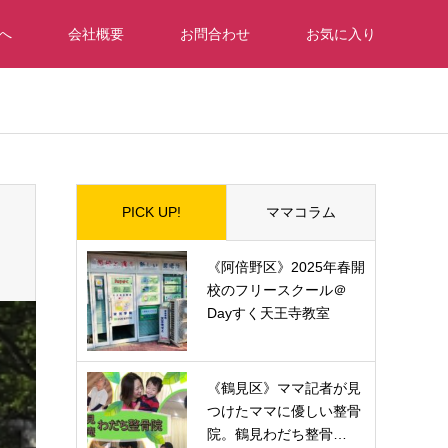
へ
会社概要
お問合わせ
お気に入り
_tcd050/breadcrumb.php
on line
94
PICK UP!
ママコラム
《阿倍野区》2025年春開
校のフリースクール＠
Dayすく天王寺教室
《鶴見区》ママ記者が見
つけたママに優しい整骨
院。鶴見わだち整骨…