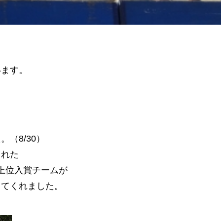
います。
（8/30）
された
の上位入賞チームが
してくれました。