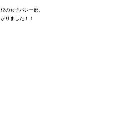
、
高校の女子バレー部、
上がりました！！