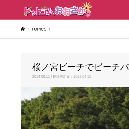
TOPICS
Warning
: Invalid argument supplied for foreach() in
/home/
桜ノ宮ビーチでビーチバ
桜ノ宮ビーチでビーチバレー！開催
2014.09.11 / 最終更新日：2022.04.15