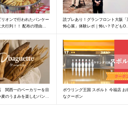
ビリオンで行われたパンケー
読プレあり！グランフロント大阪「
に大行列！！ 配布の理由…
怖心展」体験レポ｜怖い？子どもO
店 関西一のベーカリーを目
ボウリング王国 スポルト 今福店 お
小麦のうまみを楽しむパン…
なクーポン