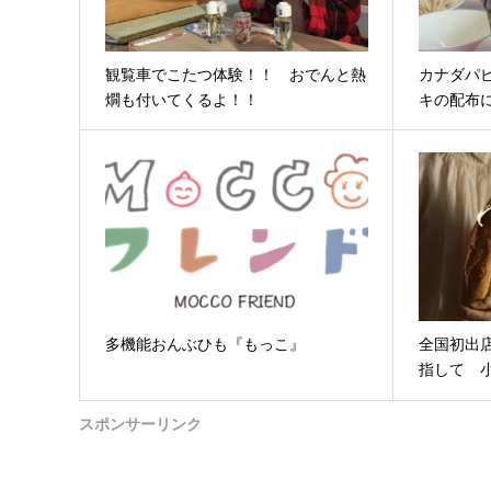
観覧車でこたつ体験！！ おでんと熱
カナダパ
燗も付いてくるよ！！
キの配布
多機能おんぶひも『もっこ』
全国初出
指して 
スポンサーリンク