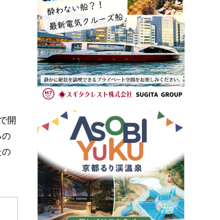
で開
るの
たの