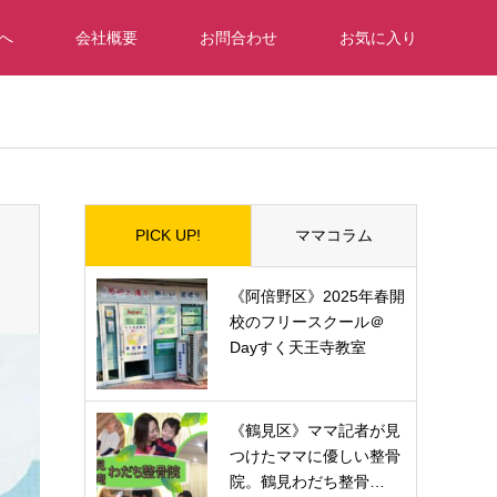
へ
会社概要
お問合わせ
お気に入り
_tcd050/breadcrumb.php
on line
94
PICK UP!
ママコラム
《阿倍野区》2025年春開
校のフリースクール＠
Dayすく天王寺教室
《鶴見区》ママ記者が見
つけたママに優しい整骨
院。鶴見わだち整骨…