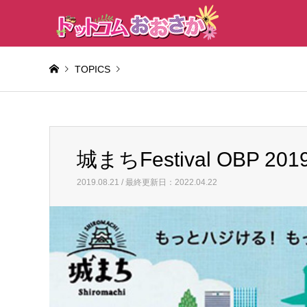
TOPICS
Warning
: Invalid argument supplied for foreach() in
/home/
城まちFestival OBP 2
城まちFestival OBP 2019 開催！
2019.08.21 / 最終更新日：2022.04.22