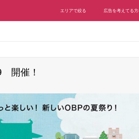
エリアで絞る
広告を考えてる方
dch2018/dch-osaka.com/public_html/wp-content/themes/gensen
019 開催！