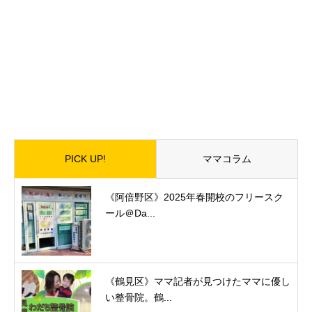
PICK UP!
ママコラム
《阿倍野区》2025年春開校のフリースク
ール＠Da...
《鶴見区》ママ記者が見つけたママに優し
い整骨院。鶴...