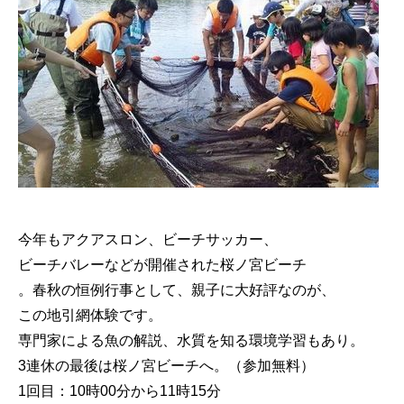
今年もアクアスロン、ビーチサッカー、
ビーチバレーなど
が開催された桜ノ宮ビーチ
。春秋の恒例行事として、親子
に大好評なのが、
この地引網体験です。
専門家による魚の解説、水質を知る環境学習もあり。
3連
休の最後は桜ノ宮ビーチへ。（参加無料）
1回目：10時00分から11時15分