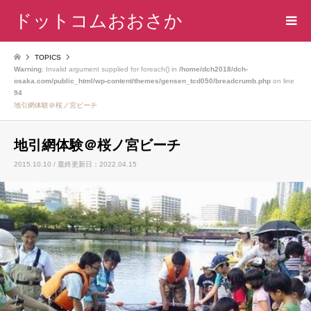
ドットコムおおさか
TOPICS
Warning
: Invalid argument supplied for foreach() in
/home/dch2018/dch-
osaka.com/public_html/wp-content/themes/gensen_tcd050/breadcrumb.php
on line
94
地引網体験＠桜ノ宮ビーチ
地引網体験＠桜ノ宮ビーチ
2015.10.10 / 最終更新日：2022.04.15