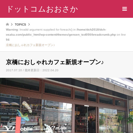
ドットコムおおさか
TOPICS
Warning
: Invalid argument supplied for foreach() in
/home/dch2018/dch-
osaka.com/public_html/wp-content/themes/gensen_tcd050/breadcrumb.php
on line
94
京橋におしゃれカフェ新規オープン♪
京橋におしゃれカフェ新規オープン♪
2017.07.10 / 最終更新日：2022.04.20