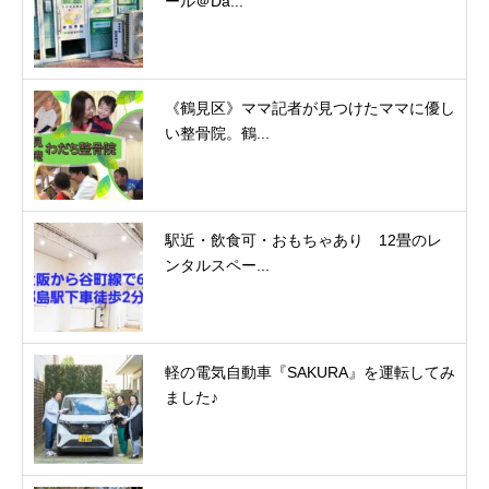
ール＠Da...
《鶴見区》ママ記者が見つけたママに優し
い整骨院。鶴...
駅近・飲食可・おもちゃあり 12畳のレ
ンタルスペー...
軽の電気自動車『SAKURA』を運転してみ
ました♪