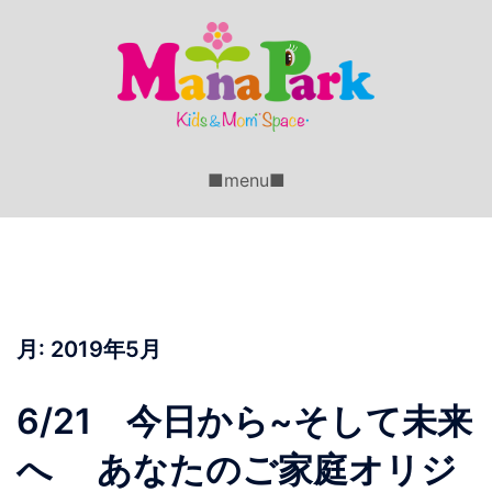
コ
ン
テ
ン
ツ
へ
■menu■
ス
キ
ッ
プ
月:
2019年5月
6/21 今日から~そして未来
へ あなたのご家庭オリジ