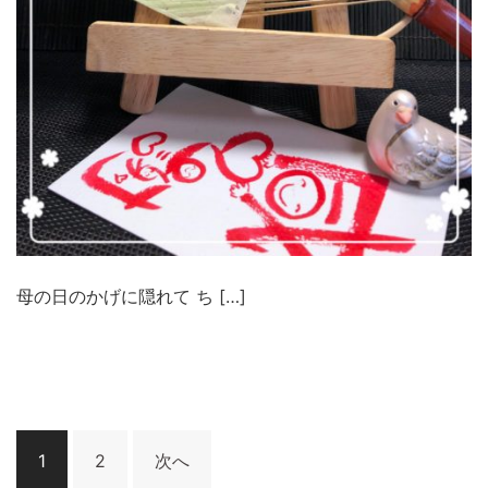
母の日のかげに隠れて ち […]
投
1
2
次へ
稿