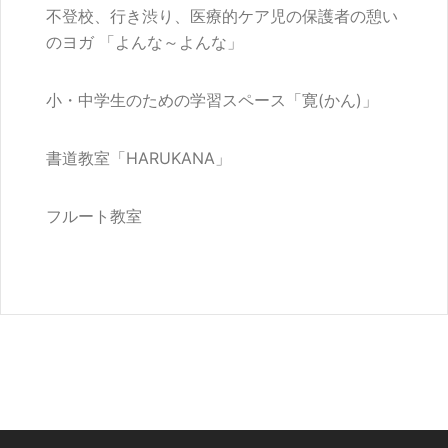
不登校、行き渋り、医療的ケア児の保護者の憩い
のヨガ 「よんな～よんな」
小・中学生のための学習スペース「寛(かん)」
書道教室「HARUKANA」
フルート教室