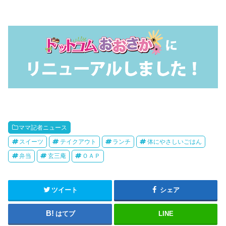
ママ記者ニュース
スイーツ
テイクアウト
ランチ
体にやさしいごはん
弁当
玄三庵
ＯＡＰ
ツイート
シェア
はてブ
LINE