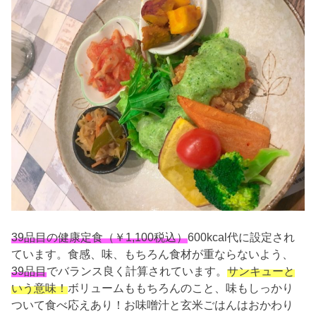
39品目の健康定食（￥1,100税込）
600kcal代に設定され
ています。食感、味、もちろん食材が重ならないよう、
39品目
でバランス良く計算されています。
サンキューと
いう意味！
ボリュームももちろんのこと、味もしっかり
ついて食べ応えあり！お味噌汁と玄米ごはんはおかわり