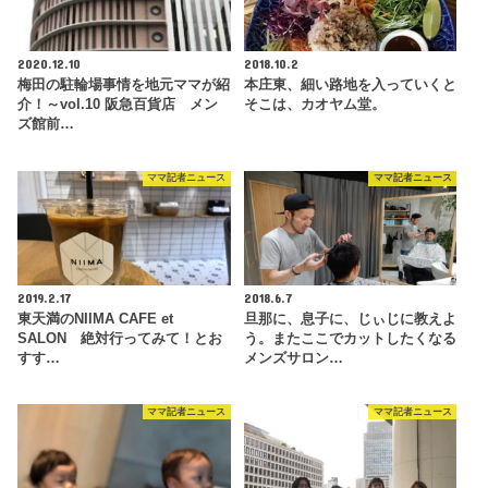
2020.12.10
2018.10.2
梅田の駐輪場事情を地元ママが紹
本庄東、細い路地を入っていくと
介！～vol.10 阪急百貨店 メン
そこは、カオヤム堂。
ズ館前…
ママ記者ニュース
ママ記者ニュース
2019.2.17
2018.6.7
東天満のNIIMA CAFE et
旦那に、息子に、じぃじに教えよ
SALON 絶対行ってみて！とお
う。またここでカットしたくなる
すす…
メンズサロン…
ママ記者ニュース
ママ記者ニュース