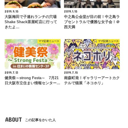
2019.9.15
2019.1.15
大阪梅田で子連れランチの穴場
中之島公会堂が目の前！中之島ラ
Shake Shack茶屋町店に行って
ブセントラルで優雅な女子会！＠
きたよ…
西天満
ママ記者ニュース
ママ記者ニュース
2019.7.13
2019.7.15
健美祭～strong Festa～ 7月21
南森町発！ギャラリーアートカク
日大阪市立住まい情報センター…
テルで猫展「ネコホリ」
ABOUT
この記事をかいた人