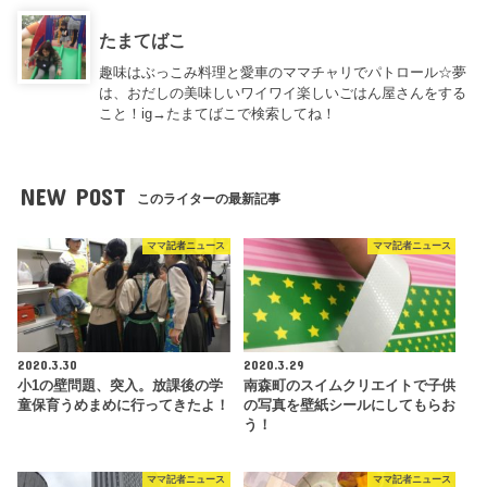
たまてばこ
趣味はぶっこみ料理と愛車のママチャリでパトロール☆夢
は、おだしの美味しいワイワイ楽しいごはん屋さんをする
こと！ig→たまてばこで検索してね！
NEW POST
このライターの最新記事
ママ記者ニュース
ママ記者ニュース
2020.3.30
2020.3.29
小1の壁問題、突入。放課後の学
南森町のスイムクリエイトで子供
童保育うめまめに行ってきたよ！
の写真を壁紙シールにしてもらお
う！
ママ記者ニュース
ママ記者ニュース