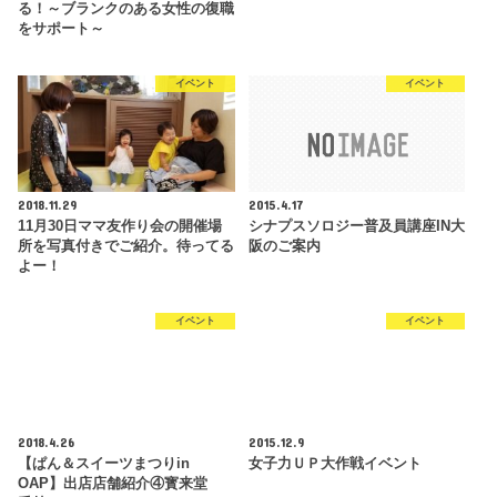
る！～ブランクのある女性の復職
をサポート～
イベント
イベント
2018.11.29
2015.4.17
11月30日ママ友作り会の開催場
シナプスソロジー普及員講座IN大
所を写真付きでご紹介。待ってる
阪のご案内
よー！
イベント
イベント
2018.4.26
2015.12.9
【ぱん＆スイーツまつりin
女子力ＵＰ大作戦イベント
OAP】出店店舗紹介④寳来堂