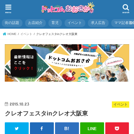
menu
search
街の話題
お店紹介
育児
イベント
求人広告
ママ記者募
HOME
イベント
クレオフェスタinクレオ大阪東
2015.10.23
イベント
クレオフェスタinクレオ大阪東
LINE