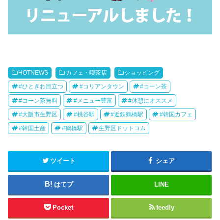
HOTNEWS
カフェ・喫茶店
ショッピング
#ひときわ目立つ
#コリアンタウン
#コーン茶
#コーン茶無料
#メニュー豊富
#休憩にオススメ
#大阪市生野区
#桃谷駅
#近鉄鶴橋駅
#韓国カフェ
#韓国土産
#鶴橋駅
生野区ドットコム
ツイート
シェア
はてブ
LINE
Pocket
feedly