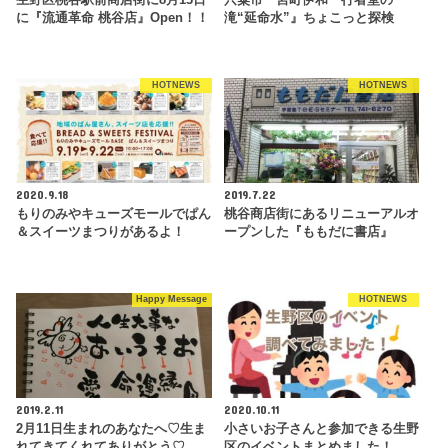
生野区桃谷駅前商店街に8月13日
宍粟市一宮町伊和『行者堂の
に『流通革命 桃谷店』Open！！
滝“延命水”』ちょこっと探検
HOTNEWS
HOTNEWS
2020.9.18
2019.7.22
もりのみやキューズモールでぱん
桃谷商店街にあるリニューアルオ
＆スイーツまつりがあるよ！
ープンした『ももだに書店』
Happy Message
HOTNEWS
2019.2.11
2020.10.11
2月11日生まれのあなたへ♡生ま
小さいお子さんと参加できる生野
れてきてくれてありがとう♡
区のイベントまとめました！