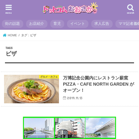
menu
search
街の話題
お店紹介
育児
イベント
求人広告
ママ記者募
HOME
タグ : ピザ
ピザ
グルメ・カフェ
万博記念公園内にレストラン薪窯
PIZZA・CAFE NORTH GARDEN が
オープン！
2019.11.13