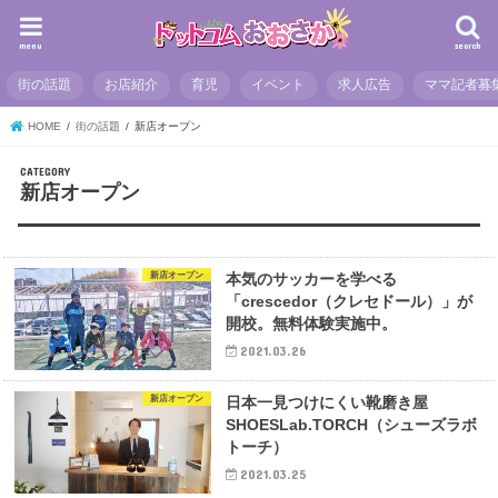
menu
search
街の話題
お店紹介
育児
イベント
求人広告
ママ記者募
HOME
街の話題
新店オープン
新店オープン
新店オープン
本気のサッカーを学べる
「crescedor（クレセドール）」が
開校。無料体験実施中。
2021.03.26
新店オープン
日本一見つけにくい靴磨き屋
SHOESLab.TORCH（シューズラボ
トーチ）
2021.03.25