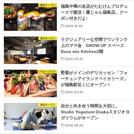
新店オープン
福島中華の名店がたむけんプロデュ
ースで復活！醤じゃん福島店。クー
ポン付きだよ♪
2020.10.02
新店オープン
ラグジュアリーな空間でワンランク
上のママ会 GROW UP スペース
Duce mix Kitchen2階
2020.09.07
グルメ・カフェ
野菜がメインのデリカッセン「フォ
ーチュンアイランドベイカリーズ」
が福島駅近くにオープン！
2020.09.04
新店オープン
自分と向き合う時間を大切に。
Studio Yogarium Osakaスタジオヨ
ガリウムがオープン
2020.08.26