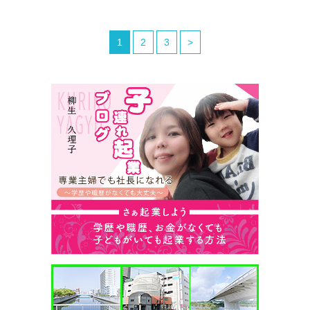
1
2
3
>