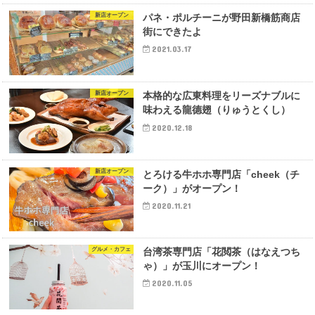
新店オープン
パネ・ポルチーニが野田新橋筋商店
街にできたよ
2021.03.17
新店オープン
本格的な広東料理をリーズナブルに
味わえる龍德翅（りゅうとくし）
2020.12.18
新店オープン
とろける牛ホホ専門店「cheek（チ
ーク）」がオープン！
2020.11.21
グルメ・カフェ
台湾茶専門店「花閲茶（はなえつち
ゃ）」が玉川にオープン！
2020.11.05