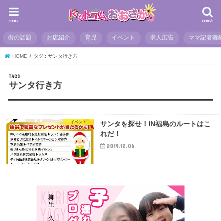
menu
search
街の話題
お店紹介
育児
イベント
求人広告
ママ記者募
HOME
タグ : サンタ行き方
サンタ行き方
イベント
サンタを探せ！IN福島のルートはこ
れだ！
2019.12.06