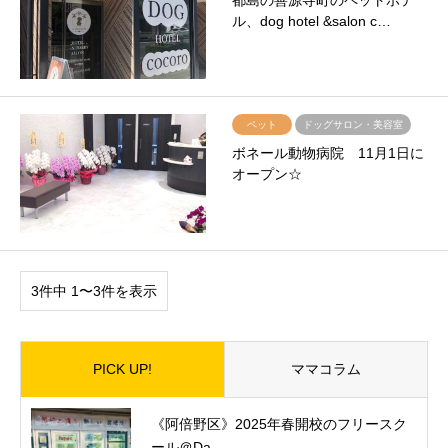
都島の善源寺町のペットホテ
ル、dog hotel &salon c…
ペット
ドッグサロン・美容室
ボネール動物病院 11月1日に
オープン☆
3件中 1〜3件を表示
PICK UP!
ママコラム
《阿倍野区》2025年春開校のフリースク
ール＠Da...