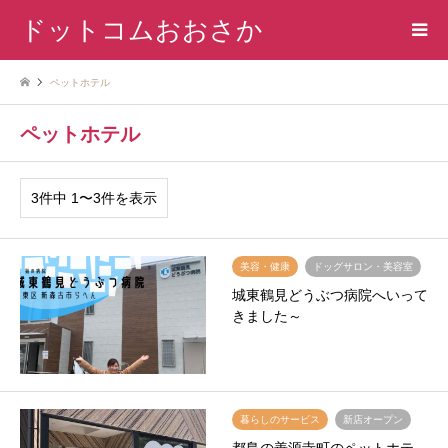
ドットコムおおさか
ペットホテル
ペットホテル
3件中 1〜3件を表示
美容・健康
ドッグサロン・美容室
城東鶴見どうぶつ病院へいって
きました～
暮らしのサービス
新店オープン