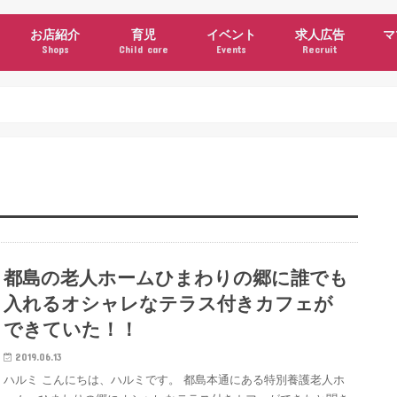
お店紹介
育児
イベント
求人広告
マ
Shops
Child care
Events
Recruit
ン
ュース
グルメ・カフェ
美容
衣料・雑貨
施設・サービス
クーポン
公園情報
子育て支援機関・サークル
習い事
施設・サービス(育児)
イベント(育児)
ママコラム
都島の老人ホームひまわりの郷に誰でも
入れるオシャレなテラス付きカフェが
できていた！！
2019.06.13
ハルミ こんにちは、ハルミです。 都島本通にある特別養護老人ホ