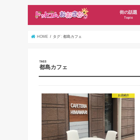
街の話題
Topic
新店オープ
ママ記者ニ
HOME
タグ : 都島カフェ
都島カフェ
お店紹介