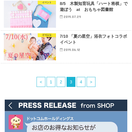
イベント
8/5 木製知育玩具「ハート将棋」で
遊ぼう at おもちゃ図書館
2019.07.29
イベント
7/10 「夏の星空」浴衣フォトコラボ
イベント
2019.06.12
<
1
2
3
4
>