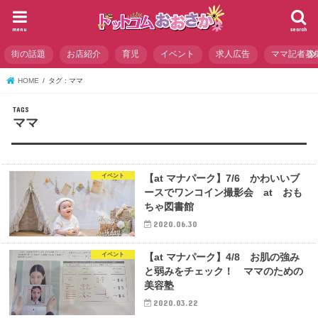
menu
search
街の話題
お店紹介
育児
イベント
求人広告
ママ記者募
HOME
タグ : ママ
ママ
イベント
【at マナパーク】7/6 かわいいブ
ースでワンコイン撮影会 at おも
ちゃ図書館
2020.06.30
イベント
【at マナパーク】4/8 お肌の強み
と弱みをチェック！ ママのための
美容塾
2020.03.22