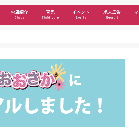
お店紹介
育児
イベント
求人広告
マ
Shops
Child care
Events
Recruit
ン
ュース
グルメ・カフェ
美容
衣料・雑貨
施設・サービス
クーポン
公園情報
子育て支援機関・サークル
習い事
施設・サービス(育児)
イベント(育児)
ママコラム