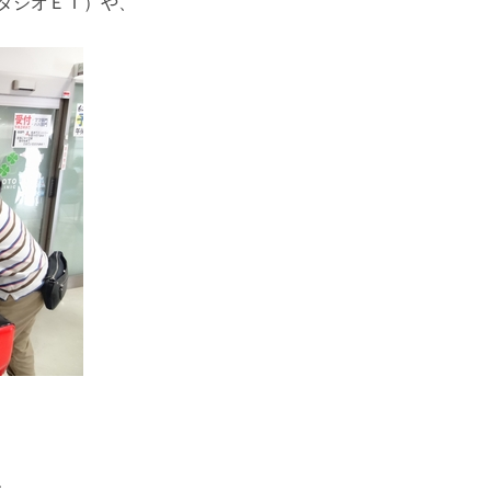
タジオＥＴ）や、
、