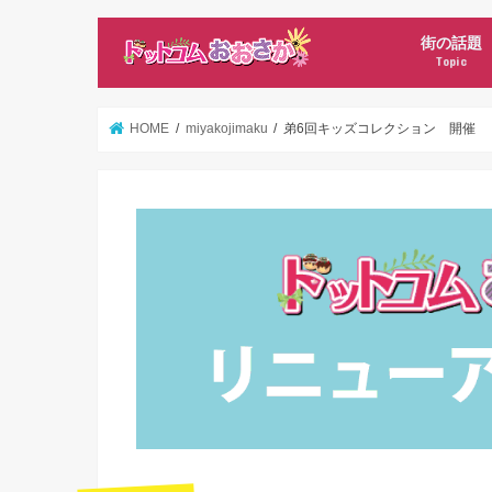
街の話題
Topic
新店オープ
ママ記者ニ
HOME
miyakojimaku
弟6回キッズコレクション 開催