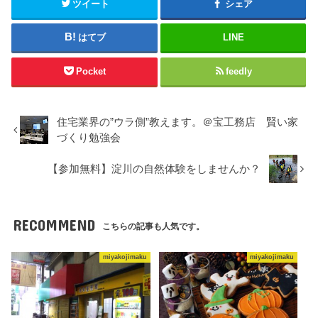
ツイート
シェア
はてブ
LINE
Pocket
feedly
住宅業界の”ウラ側”教えます。＠宝工務店 賢い家
づくり勉強会
【参加無料】淀川の自然体験をしませんか？
RECOMMEND
こちらの記事も人気です。
miyakojimaku
miyakojimaku