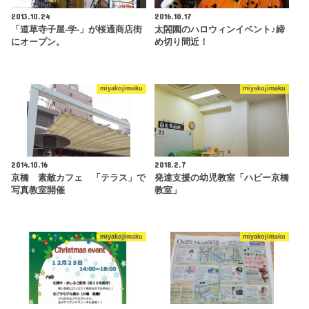
2013.10.24
2016.10.17
「道草寺子屋-学-」が桜通商店街
太閤園のハロウィンイベント♪締
にオープン。
め切り間近！
miyakojimaku
miyakojimaku
2014.10.16
2018.2.7
京橋 素敵カフェ 「テラス」で
発達支援の幼児教室「ハビー京橋
写真教室開催
教室」
miyakojimaku
miyakojimaku