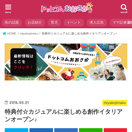
menu
search
街の話題
お店紹介
育児
イベント
求人広告
ママ記者募
HOME
miyakojimaku
特典付☆カジュアルに楽しめる創作イタリアンオープン♪
2016.05.21
miyakojimaku
特典付☆カジュアルに楽しめる創作イタリア
ンオープン♪