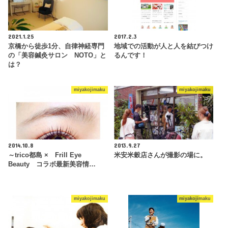
2021.1.25
2017.2.3
京橋から徒歩1分、自律神経専門
地域での活動が人と人を結びつけ
の「美容鍼灸サロン NOTO」と
るんです！
は？
miyakojimaku
miyakojimaku
2014.10.8
2013.9.27
～trico都島 × Frill Eye
米安米穀店さんが撮影の場に。
Beauty コラボ最新美容情…
miyakojimaku
miyakojimaku