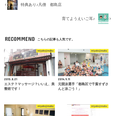
特典あり♪凡僧 都島店
育てようえいご耳♪
RECOMMEND
こちらの記事も人気です。
miyakojimaku
miyakojimaku
2015.8.21
2014.9.11
エステ？マッサージ？いいえ、美
元競泳選手「都島区で千葉すずさ
整術です！
んと泳ごう！」
miyakojimaku
miyakojimaku