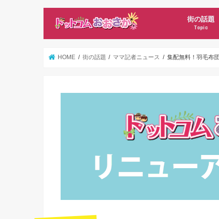
街の話題
Topic
新店オープ
ママ記者ニ
HOME
街の話題
ママ記者ニュース
集配無料！羽毛布