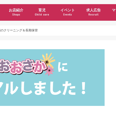
お店紹介
育児
イベント
求人広告
マ
Shops
Child care
Events
Recruit
ン
ュース
グルメ・カフェ
美容
衣料・雑貨
施設・サービス
クーポン
公園情報
子育て支援機関・サークル
習い事
施設・サービス(育児)
イベント(育児)
ママコラム
団のクリーニング＆長期保管