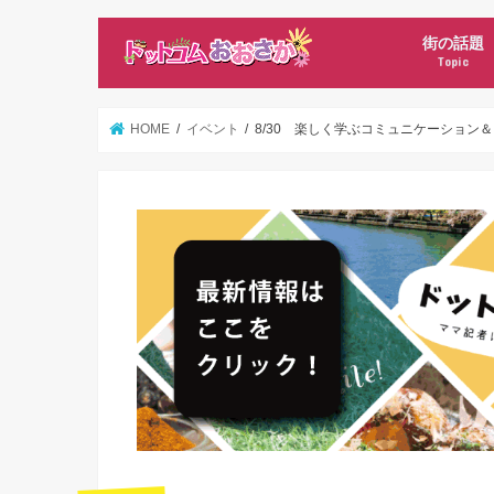
街の話題
Topic
新店オープ
ママ記者ニ
HOME
イベント
8/30 楽しく学ぶコミュニケーション