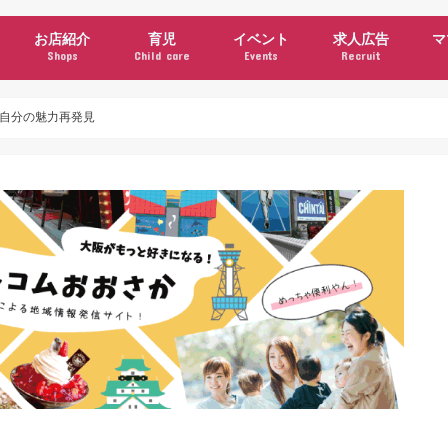
お店紹介
育児
イベント
求人広告
マ
Shops
Child care
Events
Recruit
ン
ュース
グルメ・カフェ
美容
衣料・雑貨
施設・サービス
クーポン
公園情報
子育て支援機関・サークル
習い事
施設・サービス(育児)
イベント(育児)
ママコラム
＆自分の魅力再発見