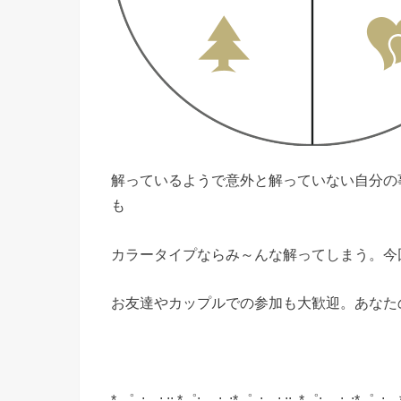
解っているようで意外と解っていない自分の
も
カラータイプならみ～んな解ってしまう。今
お友達やカップルでの参加も大歓迎。あなた
* ゜..:。:.::.*゜:.。:..:*゜..:。:.:: .*゜:.。:..:*゜..: