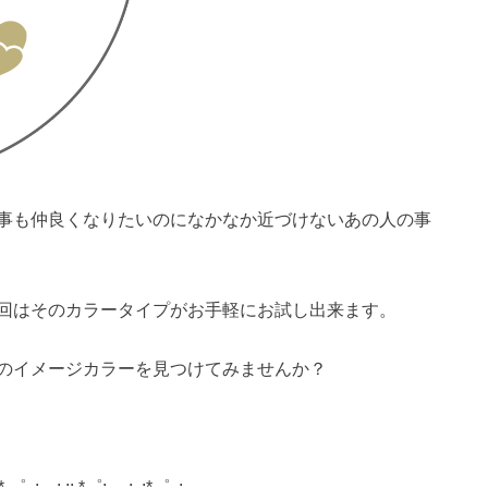
事も仲良くなりたいのになかなか近づけないあの人の事
回はそのカラータイプがお手軽にお試し出来ます。
のイメージカラーを見つけてみませんか？
。* ゜..:。:.::.*゜:.。:..:*゜..:。