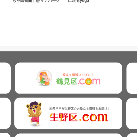
発
ちゃ図書館」@マナパーク
に戻るyoga