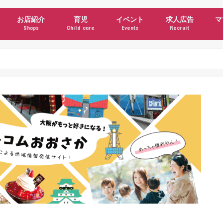
お店紹介
育児
イベント
求人広告
マ
Shops
Child care
Events
Recruit
ン
ュース
グルメ・カフェ
美容
衣料・雑貨
施設・サービス
クーポン
公園情報
子育て支援機関・サークル
習い事
施設・サービス(育児)
イベント(育児)
ママコラム