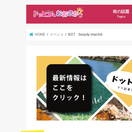
街の話題
Topic
新店オープ
ママ記者ニ
HOME
イベント
8/27 beauty marché