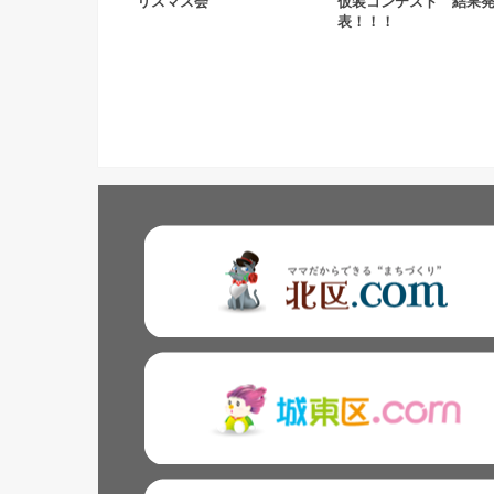
リスマス会
仮装コンテスト 結果
表！！！