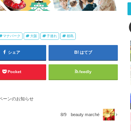
マナパーク
大阪
子連れ
都島
シェア
はてブ
Pocket
feedly
ペーンのお知らせ
8/9 beauty marché