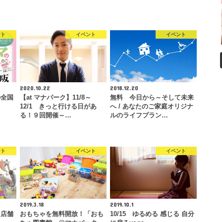
ント
イベント
イベント
2020.10.22
2018.12.20
の全国
【at マナパーク】11/8～
無料 今日から～そして未来
12/1 きっと行ける日があ
へ / あなたのご家庭オリジナ
る！９回開催～…
ルのライフプラン…
ント
イベント
イベント
2019.3.18
2019.10.1
」店舗
おもちゃを無料開放！「おも
10/15 ゆるめる 感じる 自分