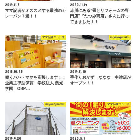
2019.11.8
2020.11.14
ママ記者がオススメする最強のカ
赤川にある"畳とリフォームの専
レーパン７選！！
門店"『たつみ商店』さんに行っ
てきました！！
ママ記者ニュース
miyakojimaku
2018.10.25
2019.11.10
働くパパ・ママを応援します！！
手作りおかず ななな 中津店が
企業主導型保育 学校法人 慈光
オープン！！
学園 OBP…
miyakojimaku
ママ記者ニュース
2019.9.20
2020.5.1