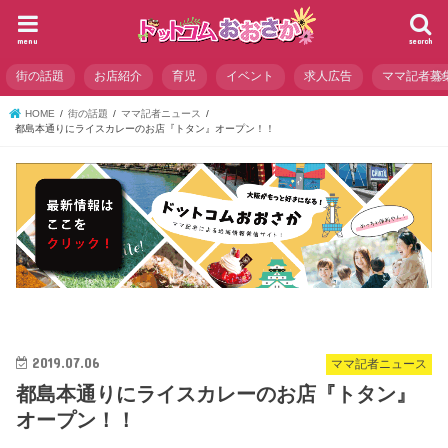
menu
search
街の話題
お店紹介
育児
イベント
求人広告
ママ記者募
HOME
街の話題
ママ記者ニュース
都島本通りにライスカレーのお店『トタン』オープン！！
2019.07.06
ママ記者ニュース
都島本通りにライスカレーのお店『トタン』
オープン！！