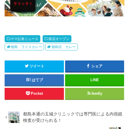
ママ記者ニュース
新店オープン
都島 ライスカレー
都島区 カレー
ツイート
シェア
はてブ
LINE
Pocket
feedly
都島本通の玉城クリニックでは専門医による内視鏡
検査が受けられる！