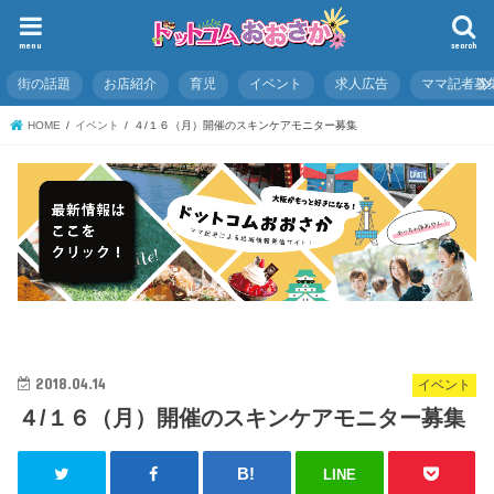
menu
search
街の話題
お店紹介
育児
イベント
求人広告
ママ記者募
HOME
イベント
４/１６（月）開催のスキンケアモニター募集
2018.04.14
イベント
４/１６（月）開催のスキンケアモニター募集
LINE