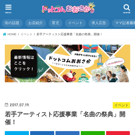
menu
search
街の話題
お店紹介
育児
イベント
求人広告
ママ記者募
HOME
イベント
若手アーティスト応援事業「名曲の祭典」開催！
2017.07.19
イベント
若手アーティスト応援事業「名曲の祭典」開
催！