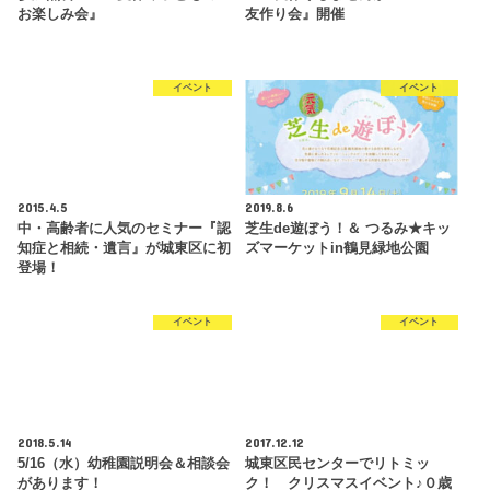
お楽しみ会』
友作り会』開催
イベント
イベント
2015.4.5
2019.8.6
中・高齢者に人気のセミナー『認
芝生de遊ぼう！＆ つるみ★キッ
知症と相続・遺言』が城東区に初
ズマーケットin鶴見緑地公園
登場！
イベント
イベント
2018.5.14
2017.12.12
5/16（水）幼稚園説明会＆相談会
城東区民センターでリトミッ
があります！
ク！ クリスマスイベント♪０歳