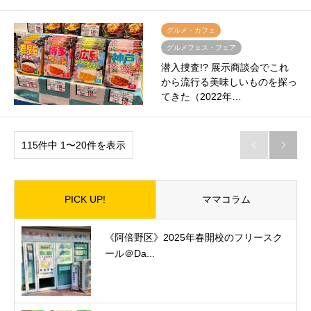
グルメ・カフェ
グルメフェス・フェア
潜入捜査!? 展示商談会でこれ
から流行る美味しいものを探っ
てきた（2022年…
115件中 1〜20件を表示


PICK UP!
ママコラム
《阿倍野区》2025年春開校のフリースク
ール＠Da...