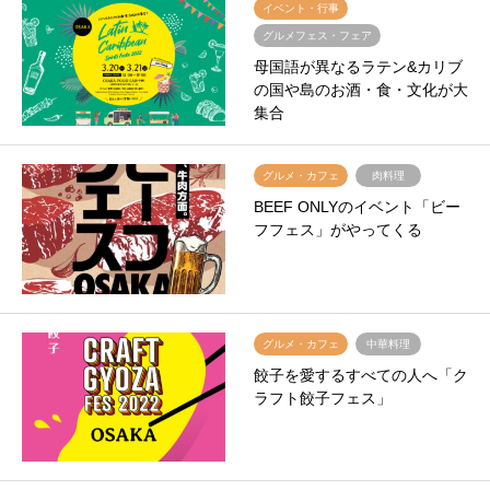
イベント・行事
グルメフェス・フェア
母国語が異なるラテン&カリブ
の国や島のお酒・食・文化が大
集合
グルメ・カフェ
肉料理
BEEF ONLYのイベント「ビー
フフェス」がやってくる
グルメ・カフェ
中華料理
餃子を愛するすべての人へ「ク
ラフト餃子フェス」