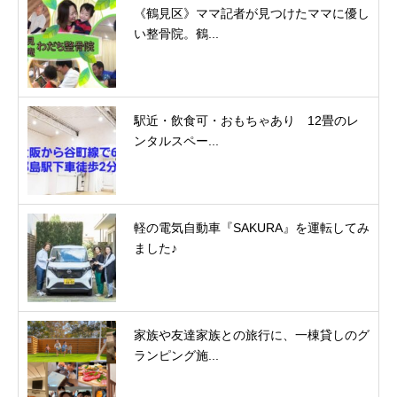
《鶴見区》ママ記者が見つけたママに優し
い整骨院。鶴...
駅近・飲食可・おもちゃあり 12畳のレ
ンタルスペー...
軽の電気自動車『SAKURA』を運転してみ
ました♪
家族や友達家族との旅行に、一棟貸しのグ
ランピング施...