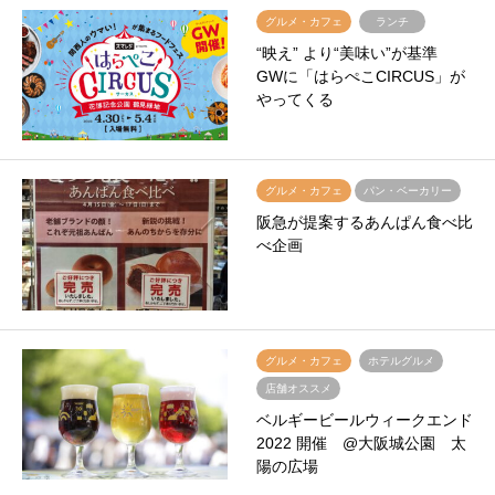
グルメ・カフェ
ランチ
“映え” より“美味い”が基準
GWに「はらぺこCIRCUS」が
やってくる
グルメ・カフェ
パン・ベーカリー
阪急が提案するあんぱん食べ比
べ企画
グルメ・カフェ
ホテルグルメ
店舗オススメ
ベルギービールウィークエンド
2022 開催 @大阪城公園 太
陽の広場