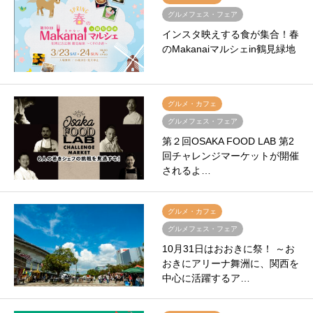
グルメフェス・フェア
インスタ映えする食が集合！春
のMakanaiマルシェin鶴見緑地
グルメ・カフェ
グルメフェス・フェア
第２回OSAKA FOOD LAB 第2
回チャレンジマーケットが開催
されるよ…
グルメ・カフェ
グルメフェス・フェア
10月31日はおおきに祭！ ～お
おきにアリーナ舞洲に、関西を
中心に活躍するア…