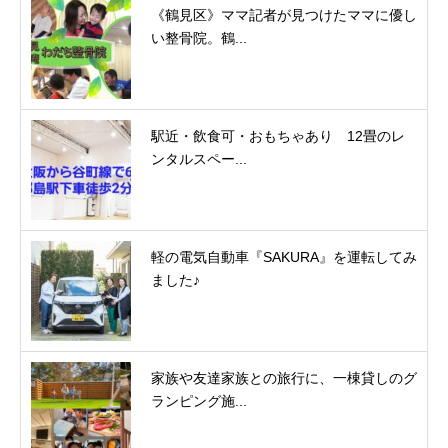
《鶴見区》ママ記者が見つけたママに優し
い整骨院。鶴...
駅近・飲食可・おもちゃあり 12畳のレ
ンタルスペー...
軽の電気自動車『SAKURA』を運転してみ
ました♪
家族や友達家族との旅行に、一棟貸しのグ
ランピング施...