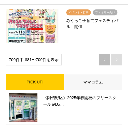
イベント・行事
ファミリー向け
みやっこ子育てフェスティバ
ル 開催
700件中 681〜700件を表示


PICK UP!
ママコラム
《阿倍野区》2025年春開校のフリースク
ール＠Da...