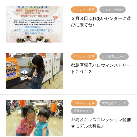
イベント・行事
ファミリー向け
３月８日ふれあいセンターに遊
びに来てね♪
イベント・行事
ママ記者ニュース
都島区親子ハロウィンストリー
ト２０１３
イベント・行事
ママ記者ニュース
店舗オススメ
都島区キッズコレクション開催
★モデル大募集♪