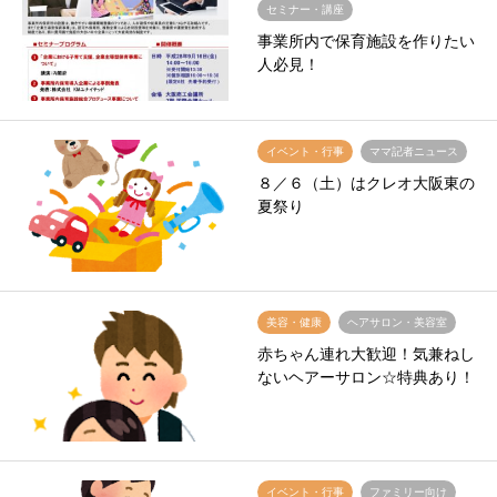
セミナー・講座
事業所内で保育施設を作りたい
人必見！
イベント・行事
ママ記者ニュース
８／６（土）はクレオ大阪東の
夏祭り
美容・健康
ヘアサロン・美容室
赤ちゃん連れ大歓迎！気兼ねし
ないヘアーサロン☆特典あり！
イベント・行事
ファミリー向け