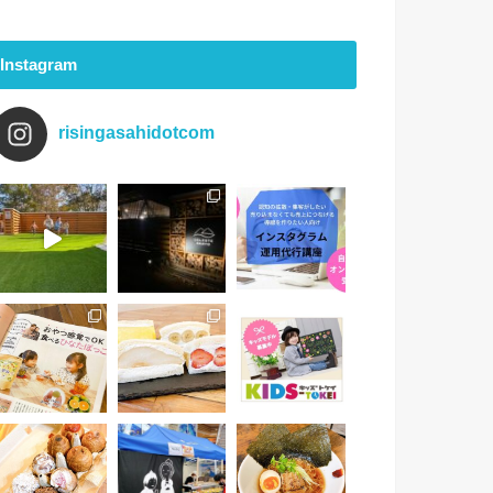
Instagram
risingasahidotcom