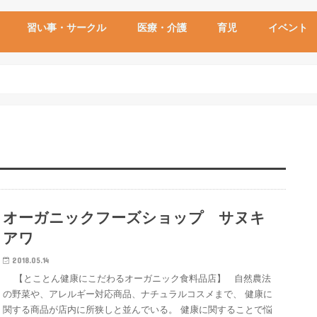
習い事・サークル
医療・介護
育児
イベント
オーガニックフーズショップ サヌキ
アワ
2018.05.14
【とことん健康にこだわるオーガニック食料品店】 自然農法
の野菜や、アレルギー対応商品、ナチュラルコスメまで、 健康に
関する商品が店内に所狭しと並んでいる。 健康に関することで悩